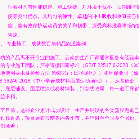
型卷材具有性能稳定、施工快捷、对环境干扰小、后期维护
便等突出优点。其均匀的弹性、卓越的冲击吸收和垂直变形
能，能有效保护运动员的关节和韧带，深受高标准赛事场馆
青睐。
二、 专业施工，成就数百条精品跑道案例
成功的产品离不开专业的施工。云南的生产厂家通常配备有经验
的专业施工团队，严格遵循国家标准（GB/T 22517.6-2020《
场地使用要求及检验方法 第6部分：田径场地》）和环保要求（如
B 36246-2018《中小学合成材料面层运动场地》）。从基础处
理、底层铺设、面层喷涂或卷材铺装，到划线收尾，每一道工序
精益求精。
截至目前，这些企业累计成功设计、生产并铺设的各类塑胶跑道
超过数百条，项目遍布云南省内各州市，并辐射至全国多个省份
案例涵盖：