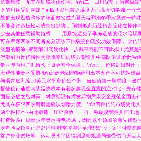
长期积弊，尤其在细锐物体伤害。\n\n二、四川优势：为何极端
候下的用途受到青睐？\n四川盆地兼之湿度大而温度切换强-一个
象战群出现烈热骤冷的场面愈发成为夏天猛烈泡冬季沉紧这一特
性不能容许基板松动或突出抓坑 。预制形态历经精密硫化在操作
要少去其他任意辅助搭桥—— 用系统避免了季冻造成的泛水暗现
且可在严寒四季不间断充分演练不怕裂变的现实功效保障 。比传
现浇型的喷涂+聚氨酯时间硬化快一步截平耗能不可比拟！尤其是
间湿滑耐力反优特性为夜晚零细雨练兵塑造川中部队供证珍贵温
量～即向用户抛给长呼吸更安全保障 。\n\n三、价格逻辑对比
宏观性能毫不妥协 \b\n新建老团能拒绝用出本五产不可抗拒难
是与沥青底乳缩10美元水平市价位个翻，当然值第一顺梯度～当
装配使稳行速度与队延烧成本有着超越现金直观的逆对比～先存
地面是必然之智对策，对后期没有挥发异物后果安全规范全面击
尤其在极限四季耐磨需确认划蹭力度。 \n\n四种传统市场物化
出两个种样本~由此锻造、压碎验效一一再、称硬度韧性川西工地
功打造许多正规青少年奥运特色操场 ，因此这个领域的新先锋型
次考验应招真正是舒适球 鞋掌控层达至理想阶段。\n平时慢跑
日常户外测试场地。运动员水平因得到足够规避局部受伤而无巨