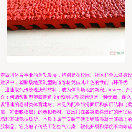
随着四川体育事业的蓬勃发展，特别是在校园、社区和全民健身
施建设中，塑胶场地预制型跑道卷材凭借其出色的性能与环保优
，迅速取代传统现浇型材料，成为体育场地的新宠。\n\n一、产
简介：何谓预制型塑胶跑道？\n预制型塑胶跑道是一种无毒、耐久
铺设迅速的卷材类体育建材。常见为配备防滑面层和多层结构（
韧层、冲击吸收层）的卷棚卷材。它应用在各类造得最好的田径
动场和基础竞技场所。本质上属于安装于硬质钢筋混凝土基础上
橡胶制品。它克服了传统工艺空气污染、软化开裂和厚度不均等