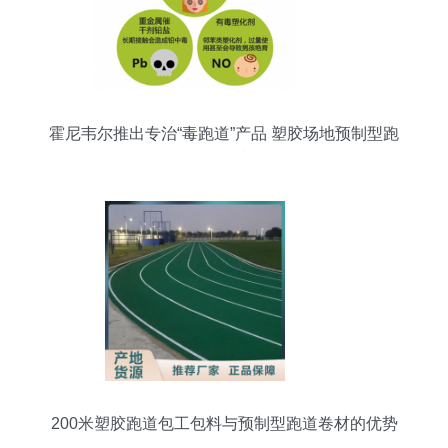
霍尼韦尔推出专治“毒跑道”产品 塑胶场地预制型跑
道卷材
200米塑胶跑道包工包料与预制型跑道卷材的优势