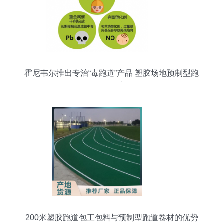
霍尼韦尔推出专治“毒跑道”产品 塑胶场地预制型跑
道卷材
200米塑胶跑道包工包料与预制型跑道卷材的优势